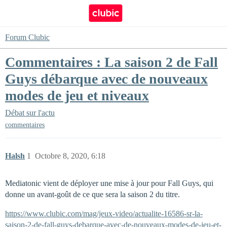
Forum Clubic
Commentaires : La saison 2 de Fall
Guys débarque avec de nouveaux
modes de jeu et niveaux
Débat sur l'actu
commentaires
Halsh
1
Octobre 8, 2020, 6:18
Mediatonic vient de déployer une mise à jour pour Fall Guys, qui
donne un avant-goût de ce que sera la saison 2 du titre.
https://www.clubic.com/mag/jeux-video/actualite-16586-sr-la-
saison-2-de-fall-guys-debarque-avec-de-nouveaux-modes-de-jeu-et-