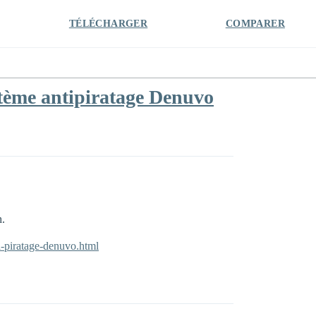
TÉLÉCHARGER
COMPARER
stème antipiratage Denuvo
h.
i-piratage-denuvo.html