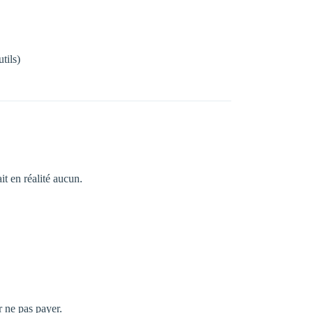
tils)
it en réalité aucun.
r ne pas payer.