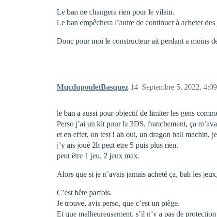
Le ban ne changera rien pour le vilain.
Le ban empêchera l’autre de continuer à acheter des 
Donc pour moi le constructeur ait perdant a moins de
MqcdupouletBasquez
14
Septembre 5, 2022, 4:09
le ban a aussi pour objectif de limiter les gens comme
Perso j’ai un kit pour la 3DS, franchement, ça m’avait
et en effet, on test ! ah oui, un dragon ball machin, j
j’y ais joué 2h peut etre 5 puis plus rien.
peut être 1 jeu, 2 jeux max.
Alors que si je n’avais jamais acheté ça, bah les jeux
C’est bête parfois.
Je trouve, avis perso, que c’est un piège.
Et que malheureusement, s’il n’y a pas de protection o