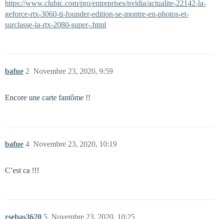
https://www.clubic.com/pro/entreprises/nvidia/actualite-22142-la-
geforce-rtx-3060-ti-founder-edition-se-montre-en-photos-et-
surclasse-la-rtx-2080-super-.html
bafue
2
Novembre 23, 2020, 9:59
Encore une carte fantôme !!
bafue
4
Novembre 23, 2020, 10:19
C’est ca !!!
rsebas3620
5
Novembre 23, 2020, 10:25