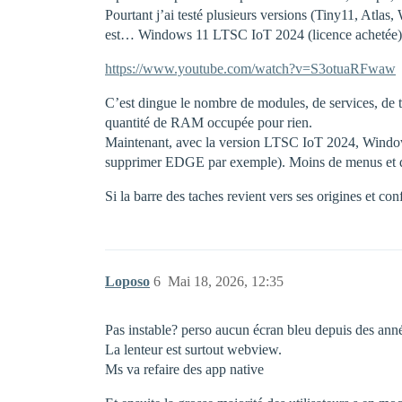
Pourtant j’ai testé plusieurs versions (Tiny11, Atla
est… Windows 11 LTSC IoT 2024 (licence achetée). E
https://www.youtube.com/watch?v=S3otuaRFwaw
C’est dingue le nombre de modules, de services, de ta
quantité de RAM occupée pour rien.
Maintenant, avec la version LTSC IoT 2024, Windows 1
supprimer EDGE par exemple). Moins de menus et d’
Si la barre des taches revient vers ses origines et con
Loposo
6
Mai 18, 2026, 12:35
Pas instable? perso aucun écran bleu depuis des ann
La lenteur est surtout webview.
Ms va refaire des app native