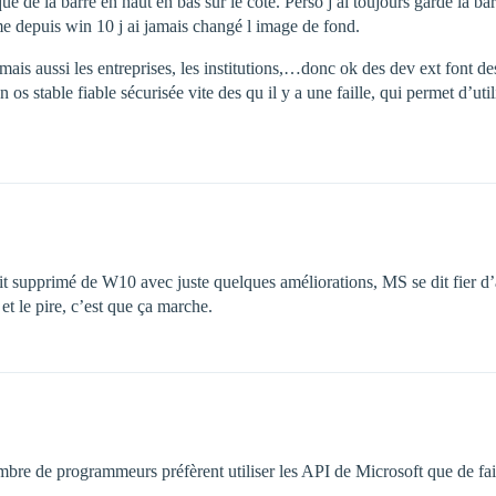
que de la barre en haut en bas sur le côté. Perso j ai toujours gardé la b
me depuis win 10 j ai jamais changé l image de fond.
mais aussi les entreprises, les institutions,…donc ok des dev ext font d
e un os stable fiable sécurisée vite des qu il y a une faille, qui permet 
it supprimé de W10 avec juste quelques améliorations, MS se dit fier d’a
t le pire, c’est que ça marche.
re de programmeurs préfèrent utiliser les API de Microsoft que de f