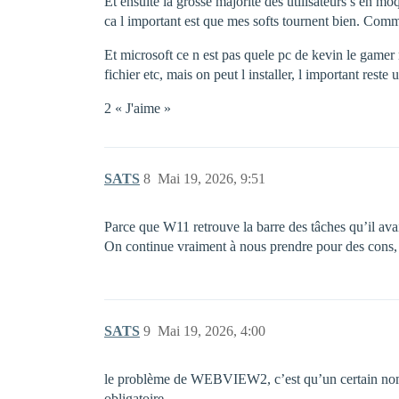
Et ensuite la grosse majorité des utilisateurs s en mo
ca l important est que mes softs tournent bien. Com
Et microsoft ce n est pas quele pc de kevin le gamer 
fichier etc, mais on peut l installer, l important rest
2 « J'aime »
SATS
8
Mai 19, 2026, 9:51
Parce que W11 retrouve la barre des tâches qu’il ava
On continue vraiment à nous prendre pour des cons, e
SATS
9
Mai 19, 2026, 4:00
le problème de WEBVIEW2, c’est qu’un certain nomb
obligatoire.