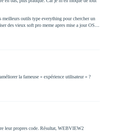
arre en bas, plus pratique. Car je m en moque de tout
es meilleurs outils type everything pour chercher un
d’utiliser des vieux soft pro meme apres mise a jour OS…
méliorer la fameuse « expérience utilisateur » ?
aire leur propres code. Résultat, WEBVIEW2