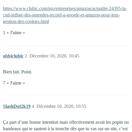
https://www.clubic.com/pro/entreprises/amazon/actualite-24395-la-
cnil-inflige-des-amendes-record-a-google-et-amazon-pour-leur-
gestion-des-cookies.html
1 « J'aime »
obbiclubic
2
Décembre 10, 2020, 10:45
Bien fait. Point.
7 « J'aime »
SlashDot2k19
4
Décembre 10, 2020, 10:55
Ça part d’une bonne intention mais effectivement avoir les popin ou
bandeaux qui te sautent à la tronche dès que tu vas sur un site, c’est