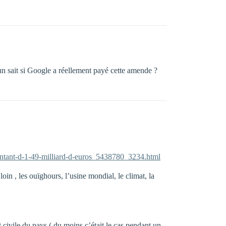
un sait si Google a réellement payé cette amende ?
ontant-d-1-49-milliard-d-euros_5438780_3234.html
in , les ouïghours, l’usine mondial, le climat, la
t civile du pays ( du moins c’était le cas pendant un