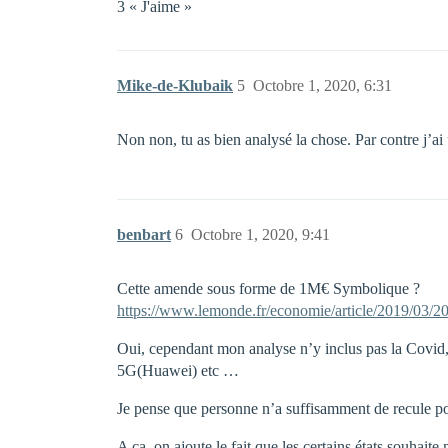
3 « J'aime »
Mike-de-Klubaik
5
Octobre 1, 2020, 6:31
Non non, tu as bien analysé la chose. Par contre j’a
benbart
6
Octobre 1, 2020, 9:41
Cette amende sous forme de 1M€ Symbolique ?
https://www.lemonde.fr/economie/article/2019/03/2
Oui, cependant mon analyse n’y inclus pas la Covid, l
5G(Huawei) etc …
Je pense que personne n’a suffisamment de recule p
A ça, on ajoute le fait que les certains états souhait