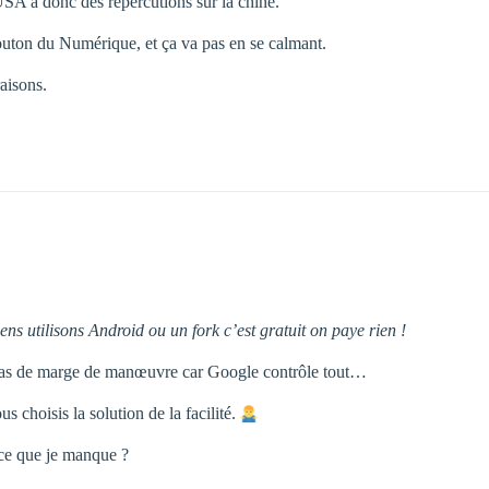
SA a donc des répercutions sur la chine.
outon du Numérique, et ça va pas en se calmant.
raisons.
iens utilisons Android ou un fork c’est gratuit on paye rien !
t pas de marge de manœuvre car Google contrôle tout…
s choisis la solution de la facilité.
-ce que je manque ?