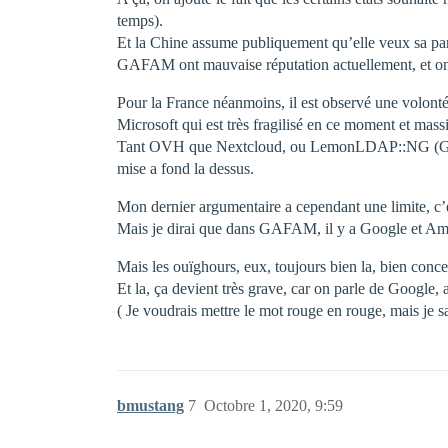
temps).
Et la Chine assume publiquement qu’elle veux sa par
GAFAM ont mauvaise réputation actuellement, et on 
Pour la France néanmoins, il est observé une volonté
Microsoft qui est très fragilisé en ce moment et mass
Tant OVH que Nextcloud, ou LemonLDAP::NG (Gaia-x ?
mise a fond la dessus.
Mon dernier argumentaire a cependant une limite, c’
Mais je dirai que dans GAFAM, il y a Google et A
Mais les ouïghours, eux, toujours bien la, bien conce
Et la, ça devient très grave, car on parle de Googl
( Je voudrais mettre le mot rouge en rouge, mais je sa
bmustang
7
Octobre 1, 2020, 9:59