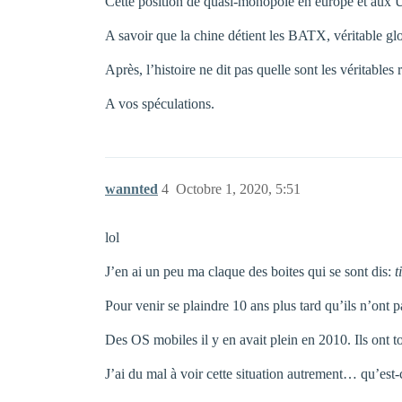
Cette position de quasi-monopole en europe et aux U
A savoir que la chine détient les BATX, véritable gl
Après, l’histoire ne dit pas quelle sont les véritables 
A vos spéculations.
wannted
4
Octobre 1, 2020, 5:51
lol
J’en ai un peu ma claque des boites qui se sont dis:
t
Pour venir se plaindre 10 ans plus tard qu’ils n’on
Des OS mobiles il y en avait plein en 2010. Ils ont tou
J’ai du mal à voir cette situation autrement… qu’est