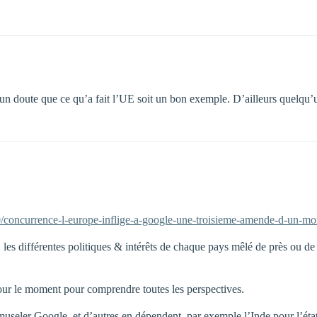
i un doute que ce qu’a fait l’UE soit un bon exemple. D’ailleurs quelqu’
0/concurrence-l-europe-inflige-a-google-une-troisieme-amende-d-un-m
es différentes politiques & intérêts de chaque pays mêlé de près ou de lo
our le moment pour comprendre toutes les perspectives.
e museler Google, et d’autres en dépendent, par exemple l’Inde pour l’éta