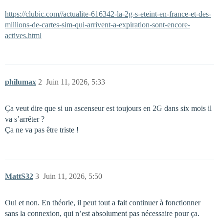
https://clubic.com//actualite-616342-la-2g-s-eteint-en-france-et-des-
millions-de-cartes-sim-qui-arrivent-a-expiration-sont-encore-
actives.html
philumax
2
Juin 11, 2026, 5:33
Ça veut dire que si un ascenseur est toujours en 2G dans six mois il
va s’arrêter ?
Ça ne va pas être triste !
MattS32
3
Juin 11, 2026, 5:50
Oui et non. En théorie, il peut tout a fait continuer à fonctionner
sans la connexion, qui n’est absolument pas nécessaire pour ça.