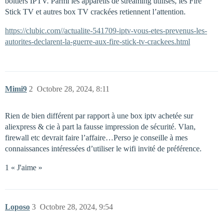
boitiers IPTV. Parmi les appareils de streaming utilisés, les Fire
Stick TV et autres box TV crackées retiennent l’attention.
https://clubic.com//actualite-541709-iptv-vous-etes-prevenus-les-
autorites-declarent-la-guerre-aux-fire-stick-tv-crackees.html
Mimi9
2
Octobre 28, 2024, 8:11
Rien de bien différent par rapport à une box iptv achetée sur
aliexpress & cie à part la fausse impression de sécurité. Vlan,
firewall etc devrait faire l’affaire…Perso je conseille à mes
connaissances intéressées d’utiliser le wifi invité de préférence.
1 « J'aime »
Loposo
3
Octobre 28, 2024, 9:54