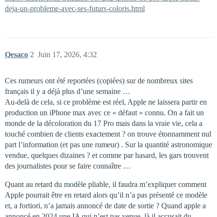
deja-un-probleme-avec-ses-futurs-coloris.html
Qesaco
2
Juin 17, 2026, 4:32
Ces rumeurs ont été reportées (copiées) sur de nombreux sites
français il y a déjà plus d’une semaine …
Au-delà de cela, si ce problème est réel, Apple ne laissera partir en
production un iPhone max avec ce « défaut » connu. On a fait un
monde de la décoloration du 17 Pro mais dans la vraie vie, cela a
touché combien de clients exactement ? on trouve étonnamment nul
part l’information (et pas une rumeur) . Sur la quantité astronomique
vendue, quelques dizaines ? et comme par hasard, les gars trouvent
des journalistes pour se faire connaître …
Quant au retard du modèle pliable, il faudra m’expliquer comment
Apple pourrait être en retard alors qu’il n’a pas présenté ce modèle
et, a fortiori, n’a jamais annoncé de date de sortie ? Quand apple a
annoncé en 2024 une IA qui n’est pas venue, là il accusait du