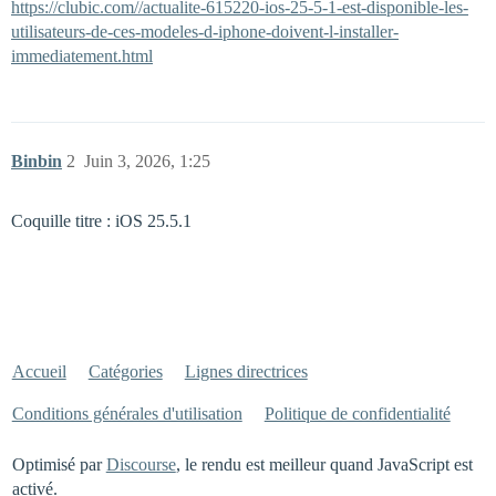
https://clubic.com//actualite-615220-ios-25-5-1-est-disponible-les-
utilisateurs-de-ces-modeles-d-iphone-doivent-l-installer-
immediatement.html
Binbin
2
Juin 3, 2026, 1:25
Coquille titre : iOS 25.5.1
Accueil
Catégories
Lignes directrices
Conditions générales d'utilisation
Politique de confidentialité
Optimisé par
Discourse
, le rendu est meilleur quand JavaScript est
activé.