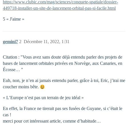
https://www.clubic.com/mag/sciences/conquete-spatiale/dossier-
449718-installer-un-site-de-lancement-orbital-pas-si-facile.html
5 « J'aime »
gemini7
2
Décembre 11, 2022, 1:31
Citation : "Vous avez sans doute déjà entendu parler des projets de
bases de lancement orbitales privées en Norvège, aux Canaries, en
Écosse… "
Euh, non, je n’en ai jamais entendu parler, grâce à toi, Eric, j’irai me
coucher moins bête.
« L’Europe n’est pas un terrain de jeu idéal »
En effet, la France ne tirerait pas ses fusées de Guyane, si c’était le
cas !
merci pour cet intéressant article, comme d’habitude…