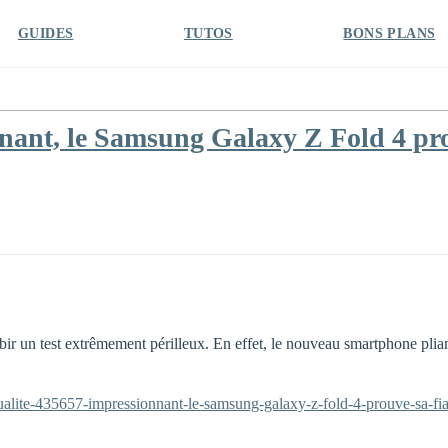
GUIDES
TUTOS
BONS PLANS
nt, le Samsung Galaxy Z Fold 4 prouve
ir un test extrêmement périlleux. En effet, le nouveau smartphone plian
alite-435657-impressionnant-le-samsung-galaxy-z-fold-4-prouve-sa-fiabil