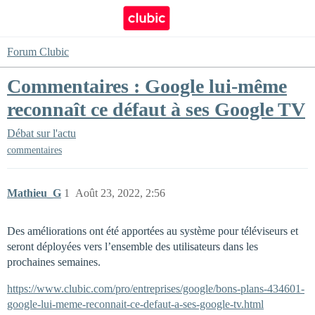
Forum Clubic
Commentaires : Google lui-même
reconnaît ce défaut à ses Google TV
Débat sur l'actu
commentaires
Mathieu_G
1
Août 23, 2022, 2:56
Des améliorations ont été apportées au système pour téléviseurs et
seront déployées vers l’ensemble des utilisateurs dans les
prochaines semaines.
https://www.clubic.com/pro/entreprises/google/bons-plans-434601-
google-lui-meme-reconnait-ce-defaut-a-ses-google-tv.html