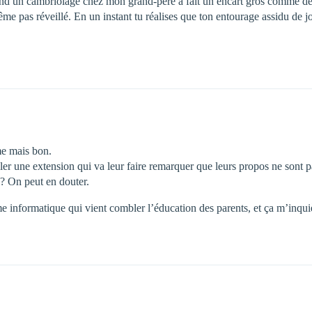
quand un cambriolage chez mon grand-père à fait un encart gros comme deu
t même pas réveillé. En un instant tu réalises que ton entourage assidu de 
me mais bon.
er une extension qui va leur faire remarquer que leurs propos ne sont pas
e ? On peut en douter.
me informatique qui vient combler l’éducation des parents, et ça m’in