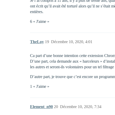
Je l’ai compris à 11 ans, il y a plus de trente ans, 
ont écrit qu’il avait été torturé alors qu’il ne s’étai
entières.
6 « J'aime »
TheLoy
19
Décembre 10, 2020, 4:01
Ca part d’une bonne intention cette extension Chro
D’une part, cela demande aux « harceleurs » d’install
les autres et seront-ils volontaires pour un tel filtrag
D’autre part, je trouve que c’est encore un program
1 « J'aime »
Element_n90
20
Décembre 10, 2020, 7:34