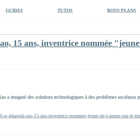
GUIDES
TUTOS
BONS PLANS
ao, 15 ans, inventrice nommée "jeune 
 Rao a imaginé des solutions technologiques à des problèmes sociétaux p
-sr-gitanjali-rao-15-ans-inventrice-nommee-jeune-de-l-annee-par-le-ti