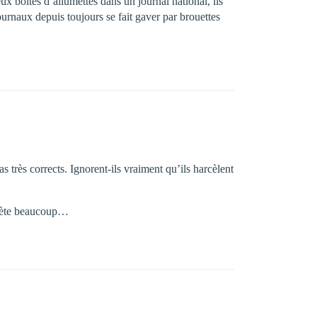
x boites d’allumettes dans un journal national, ils
journaux depuis toujours se fait gaver par brouettes
 très corrects. Ignorent-ils vraiment qu’ils harcèlent
quiète beaucoup…