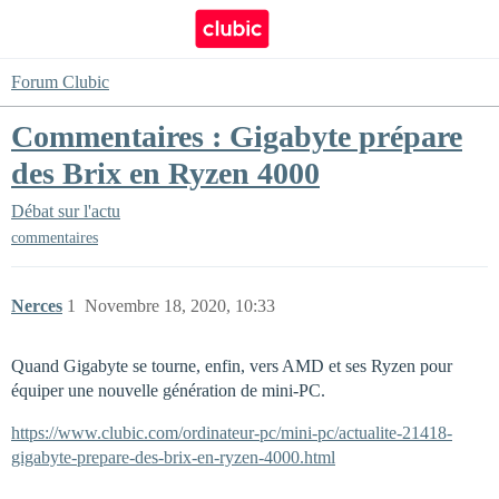
Forum Clubic
Commentaires : Gigabyte prépare
des Brix en Ryzen 4000
Débat sur l'actu
commentaires
Nerces
1
Novembre 18, 2020, 10:33
Quand Gigabyte se tourne, enfin, vers AMD et ses Ryzen pour
équiper une nouvelle génération de mini-PC.
https://www.clubic.com/ordinateur-pc/mini-pc/actualite-21418-
gigabyte-prepare-des-brix-en-ryzen-4000.html