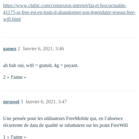
https://www.clubic.com/connexion-internet/fai-et-box/actualite-
41175-sr-free-est-en-train-d-abandonner-son-legendaire-reseau-free-
wifi.html
gamez
2
Janvier 6, 2021, 3:46
ah bah oui, wifi = gratuit, 4g = payant.
2 « J'aime »
mrassol
3
Janvier 6, 2021, 3:47
Une pensée pour les utilisateurs FreeMobile qui, en l’absence
récurrente de data de qualité se rabattaient sur les point FreeWifi
1 « J'aime »