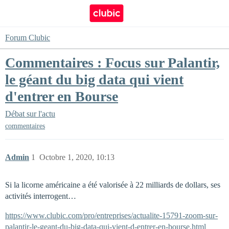
Forum Clubic
Commentaires : Focus sur Palantir,
le géant du big data qui vient
d'entrer en Bourse
Débat sur l'actu
commentaires
Admin
1
Octobre 1, 2020, 10:13
Si la licorne américaine a été valorisée à 22 milliards de dollars, ses
activités interrogent…
https://www.clubic.com/pro/entreprises/actualite-15791-zoom-sur-
palantir-le-geant-du-big-data-qui-vient-d-entrer-en-bourse.html