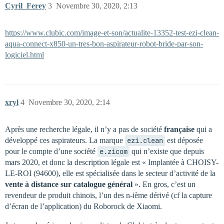
Cyril_Ferey
3
Novembre 30, 2020, 2:13
https://www.clubic.com/image-et-son/actualite-13352-test-ezi-clean-
aqua-connect-x850-un-tres-bon-aspirateur-robot-bride-par-son-
logiciel.html
xryl
4
Novembre 30, 2020, 2:14
Après une recherche légale, il n’y a pas de société
française
qui a
développé ces aspirateurs. La marque
ezi.clean
est déposée
pour le compte d’une société
e.zicom
qui n’existe que depuis
mars 2020, et donc la description légale est « Implantée à CHOISY-
LE-ROI (94600), elle est spécialisée dans le secteur d’activité de la
vente à distance sur catalogue général
». En gros, c’est un
revendeur de produit chinois, l’un des n-ième dérivé (cf la capture
d’écran de l’application) du Roborock de Xiaomi.