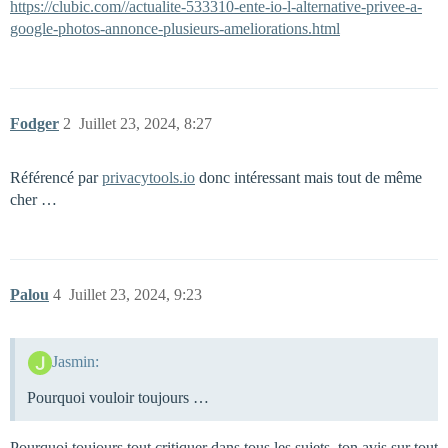
https://clubic.com//actualite-533310-ente-io-l-alternative-privee-a-
google-photos-annonce-plusieurs-ameliorations.html
Fodger
2
Juillet 23, 2024, 8:27
Référencé par
privacytools.io
donc intéressant mais tout de même
cher …
Palou
4
Juillet 23, 2024, 9:23
Jasmin:
Pourquoi vouloir toujours …
Pourquoi toujours tout critiquer dans tous les sujets, ton avis sur tout