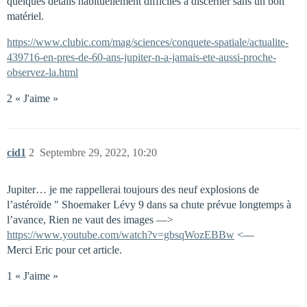
quelques détails habituellement difficiles à discerner sans un bon
matériel.
https://www.clubic.com/mag/sciences/conquete-spatiale/actualite-
439716-en-pres-de-60-ans-jupiter-n-a-jamais-ete-aussi-proche-
observez-la.html
2 « J'aime »
cid1
2
Septembre 29, 2022, 10:20
Jupiter… je me rappellerai toujours des neuf explosions de
l’astéroïde " Shoemaker Lévy 9 dans sa chute prévue longtemps à
l’avance, Rien ne vaut des images —>
https://www.youtube.com/watch?v=gbsqWozEBBw
<—
Merci Eric pour cet article.
1 « J'aime »