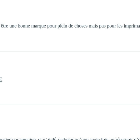
ut être une bonne marque pour plein de choses mais pas pour les imprima
E
20 pages par semaine, et n’ai dû racheter qu’une seule fois un réservoir 