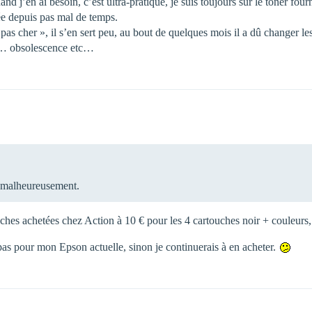
d j’en ai besoin, c’est ultra-pratique, je suis toujours sur le toner fou
sée depuis pas mal de temps.
as cher », il s’en sert peu, au bout de quelques mois il a dû changer les 
te… obsolescence etc…
é malheureusement.
uches achetées chez Action à 10 € pour les 4 cartouches noir + couleurs
s pour mon Epson actuelle, sinon je continuerais à en acheter.