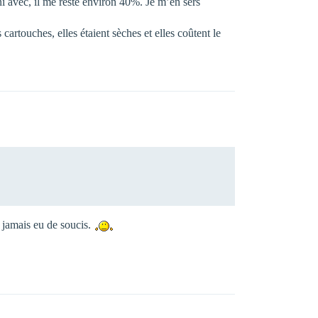
rni avec, il me reste environ 40%. Je m’en sers
cartouches, elles étaient sèches et elles coûtent le
, jamais eu de soucis.