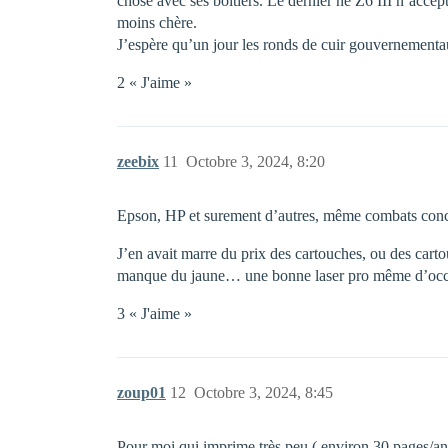
chose avec ses boitiers. Le dernier né Z6 III n’accep
moins chère.
J’espère qu’un jour les ronds de cuir gouvernementau
2 « J'aime »
zeebix
11
Octobre 3, 2024, 8:20
Epson, HP et surement d’autres, même combats concerna
J’en avait marre du prix des cartouches, ou des carto
manque du jaune… une bonne laser pro même d’occa
3 « J'aime »
zoup01
12
Octobre 3, 2024, 8:45
Pour moi qui imprime très peu ( environ 30 pages/an