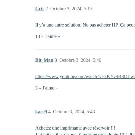
Ccts
2
Octobre 3, 2024, 5:15
Il y’a une autre solution. Ne pas acheter HP. Ça pe
13 « J'aime »
Bit_Man
3
Octobre 3, 2024, 5:40
https://www.youtube.com/watch?v=3KYv9B8OLw
3 « J'aime »
kace9
4
Octobre 3, 2024, 5:43
Achetez une imprimante avec réservoir !!!
J’ai fait ça il y a 5 ans, j’imprime sans doute 10 à 