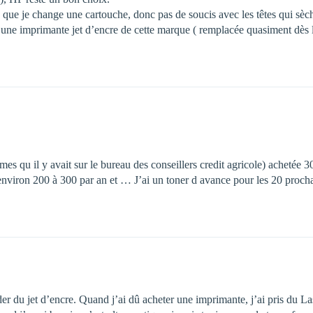
 que je change une cartouche, donc pas de soucis avec les têtes qui sèc
s une imprimante jet d’encre de cette marque ( remplacée quasiment dès la
mes qu il y avait sur le bureau des conseillers credit agricole) acheté
nviron 200 à 300 par an et … J’ai un toner d avance pour les 20 procha
 du jet d’encre. Quand j’ai dû acheter une imprimante, j’ai pris du La