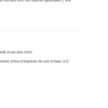
t très bien avec des batteries génériques 2 fois
lité et pas plus chère.
mante refuse d’imprimer du noir et blanc si il