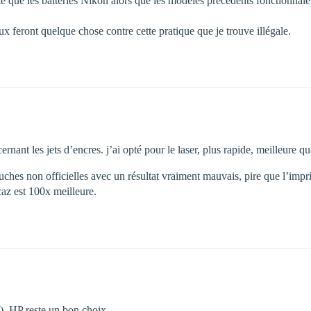
te que les batteries Nikon alors que les modèles précédents fonctionnaien
x feront quelque chose contre cette pratique que je trouve illégale.
nt les jets d’encres. j’ai opté pour le laser, plus rapide, meilleure qua
uches non officielles avec un résultat vraiment mauvais, pire que l’impri
z est 100x meilleure.
), HP reste un bon choix.