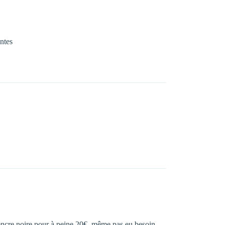
ntes
d’encre noire pour à peine 20€, même pas eu besoin