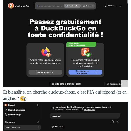
Et biensûr si on cherche quelque-chose, c’est l’IA qui répond (et en
anglais ?
).