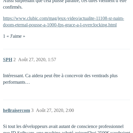
Aussi surprenant que cela puisse paraître, ces dires viennent d’être
confirmés.
https://www.clubic.com/mag/jeux-video/actualite-11108-sr-naim-
doom-eternal-pousse-a-1000-fps-grace-a-l-overclocking.html
1 « J'aime »
SPH
2
Août 27, 2020, 1:57
Intéressant. Ca aidera peut être à concevoir des ventirads plus
performants…
hellraisercom
3
Août 27, 2020, 2:00
Si tout les développeurs avait autant de conscience professionnel
que ID Software, une machine acheté aujourd’hui 2500€ vaudraient