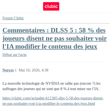
Forum Clubic
Commentaires : DLSS 5 : 58 % des
joueurs disent ne pas souhaiter voir
l'IA modifier le contenu des jeux
Débat sur l'actu
Nerces
1
Mai 10, 2026, 4:38
La nouvelle technologie de NVIDIA ne rallie pas (encore ?) les
suffrages des joueurs qui ne sont que 8 % à tout miser sur l’IA.
https://clubic.com//actualite-612385-dlss-5-58-des-joueurs-disent-
ne-pas-souhaiter-voir-l-ia-modifier-le-contenu-des-jeux.html