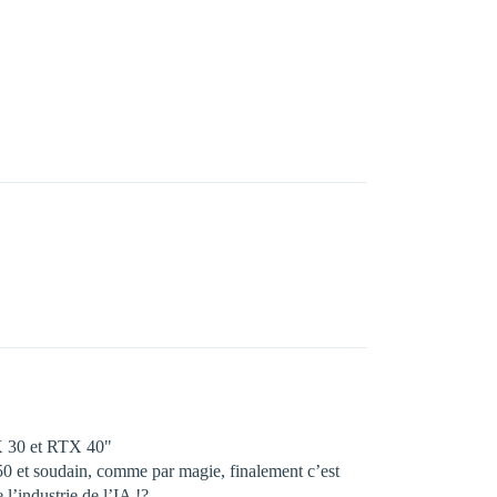
TX 30 et RTX 40"
50 et soudain, comme par magie, finalement c’est
l’industrie de l’IA !?