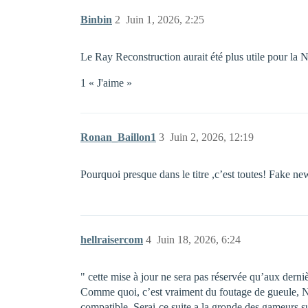
Binbin
2
Juin 1, 2026, 2:25
Le Ray Reconstruction aurait été plus utile pour la
1 « J'aime »
Ronan_Baillon1
3
Juin 2, 2026, 12:19
Pourquoi presque dans le titre ,c’est toutes! Fake ne
hellraisercom
4
Juin 18, 2026, 6:24
" cette mise à jour ne sera pas réservée qu’aux de
Comme quoi, c’est vraiment du foutage de gueule, N
compatible. Serai-ce suite a la gronde des gameurs su