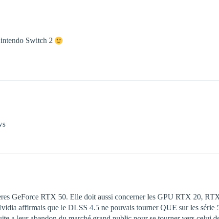
 Nintendo Switch 2
ws
rnières GeForce RTX 50. Elle doit aussi concerner les GPU RTX 20, R
vidia affirmais que le DLSS 4.5 ne pouvais tourner QUE sur les série 
ite a leur abandon du marché grand public pour se tourner vers celui de 