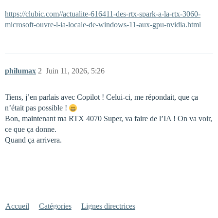
https://clubic.com//actualite-616411-des-rtx-spark-a-la-rtx-3060-
microsoft-ouvre-l-ia-locale-de-windows-11-aux-gpu-nvidia.html
philumax
2
Juin 11, 2026, 5:26
Tiens, j’en parlais avec Copilot ! Celui-ci, me répondait, que ça
n’était pas possible !
Bon, maintenant ma RTX 4070 Super, va faire de l’IA ! On va voir,
ce que ça donne.
Quand ça arrivera.
Accueil
Catégories
Lignes directrices