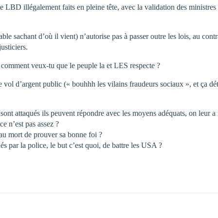
de LBD illégalement faits en pleine tête, avec la validation des ministres 
sable sachant d’où il vient) n’autorise pas à passer outre les lois, au co
usticiers.
loi, comment veux-tu que le peuple la et LES respecte ?
le vol d’argent public (« bouhhh les vilains fraudeurs sociaux », et ça d
s sont attaqués ils peuvent répondre avec les moyens adéquats, on leur a 
ce n’est pas assez ?
t au mort de prouver sa bonne foi ?
 par la police, le but c’est quoi, de battre les USA ?