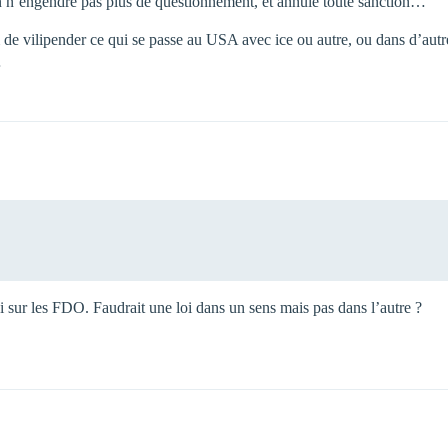
n n’engendre pas plus de questionnement, et annule toute sanction…
 de vilipender ce qui se passe au USA avec ice ou autre, ou dans d’autr
…
ssi sur les FDO. Faudrait une loi dans un sens mais pas dans l’autre ?