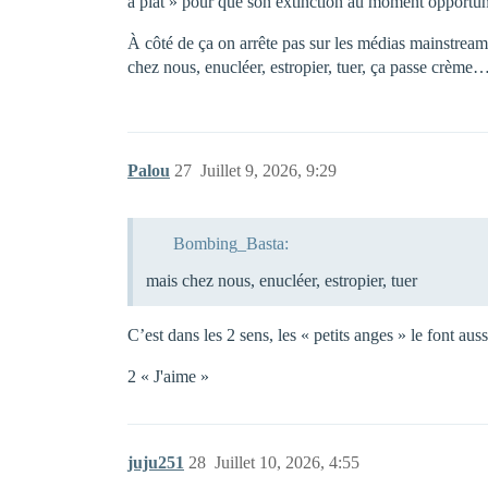
à plat » pour que son extinction au moment opportu
À côté de ça on arrête pas sur les médias mainstream
chez nous, enucléer, estropier, tuer, ça passe crème
Palou
27
Juillet 9, 2026, 9:29
Bombing_Basta:
mais chez nous, enucléer, estropier, tuer
C’est dans les 2 sens, les « petits anges » le font au
2 « J'aime »
juju251
28
Juillet 10, 2026, 4:55