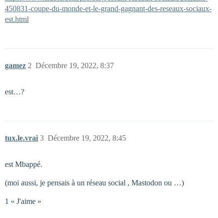
450831-coupe-du-monde-et-le-grand-gagnant-des-reseaux-sociaux-
est.html
gamez
2
Décembre 19, 2022, 8:37
est…?
tux.le.vrai
3
Décembre 19, 2022, 8:45
est Mbappé.
(moi aussi, je pensais à un réseau social , Mastodon ou …)
1 « J'aime »