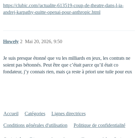
https://clubic.com//actualite-613519-coup-de-theatre-dans-l-ia-
andrej-karpathy-quitte-openai-pour-anthropic.html
Howely
2
Mai 20, 2026, 9:50
Je suis presque étonné que vu les milliards en jeux, les contrats ne
soient pas bétonnés. Peut être que c’était parce qu’il était co
fondateur, j’y connais rien, mais ça reste à priori une tuile pour eux
Accueil
Catégories
Lignes directrices
Conditions générales d'utilisation
Politique de confidentialité