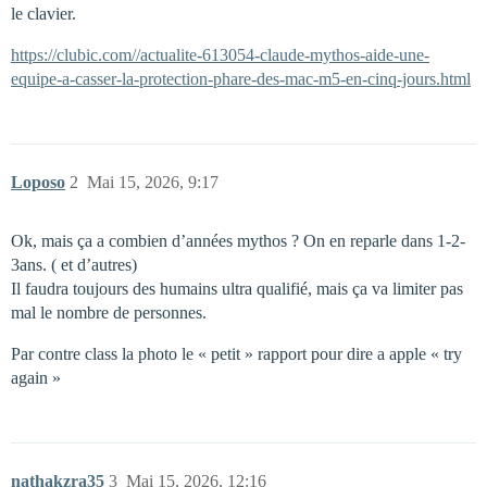
le clavier.
https://clubic.com//actualite-613054-claude-mythos-aide-une-
equipe-a-casser-la-protection-phare-des-mac-m5-en-cinq-jours.html
Loposo
2
Mai 15, 2026, 9:17
Ok, mais ça a combien d’années mythos ? On en reparle dans 1-2-
3ans. ( et d’autres)
Il faudra toujours des humains ultra qualifié, mais ça va limiter pas
mal le nombre de personnes.
Par contre class la photo le « petit » rapport pour dire a apple « try
again »
nathakzra35
3
Mai 15, 2026, 12:16