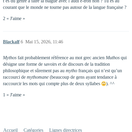
t’es du genre à faire la blague avec l’audi e-tron non ? Tu es au
courant que le monde ne tourne pas autour de la langue française ?
2 « J'aime »
Blackalf
6
Mai 15, 2026, 11:46
Mythos
fait probablement référence au mot grec ancien
Muthos
qui
désigne une forme de savoirs et de discours de la tradition
philosophique et sûrement pas au
mytho
français qui n’est qu’un
raccourci de
mythomane
(beaucoup de gens ayant tendance à
raccourcir les mots qui compte plus de deux syllabes
). ^^
1 « J'aime »
Accueil
Catégories
Lignes directrices