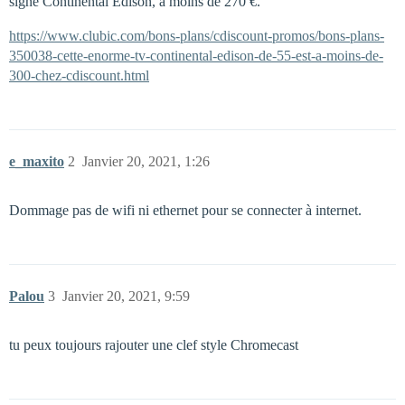
signé Continental Edison, à moins de 270 €.
https://www.clubic.com/bons-plans/cdiscount-promos/bons-plans-
350038-cette-enorme-tv-continental-edison-de-55-est-a-moins-de-
300-chez-cdiscount.html
e_maxito
2
Janvier 20, 2021, 1:26
Dommage pas de wifi ni ethernet pour se connecter à internet.
Palou
3
Janvier 20, 2021, 9:59
tu peux toujours rajouter une clef style Chromecast