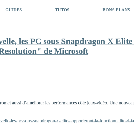
GUIDES
TUTOS
BONS PLANS
lle, les PC sous Snapdragon X Elite 
 Resolution" de Microsoft
omet aussi d’améliorer les performances côté jeux-vidéo. Une nouveaut
lle-les-pc-sous-snapdragon-x-elite-supporteront-la-fonctionnalite-d-ia