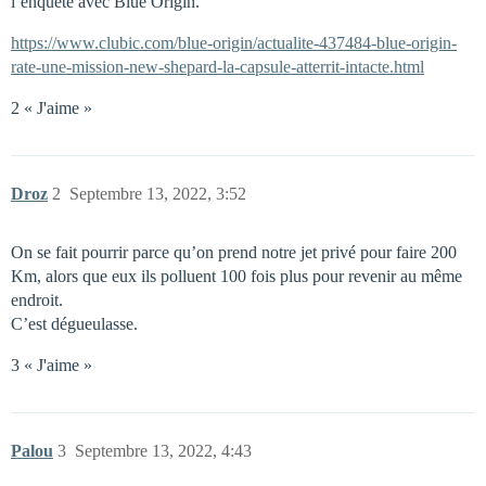
l’enquête avec Blue Origin.
https://www.clubic.com/blue-origin/actualite-437484-blue-origin-
rate-une-mission-new-shepard-la-capsule-atterrit-intacte.html
2 « J'aime »
Droz
2
Septembre 13, 2022, 3:52
On se fait pourrir parce qu’on prend notre jet privé pour faire 200
Km, alors que eux ils polluent 100 fois plus pour revenir au même
endroit.
C’est dégueulasse.
3 « J'aime »
Palou
3
Septembre 13, 2022, 4:43