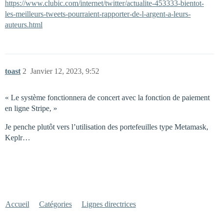
https://www.clubic.com/internet/twitter/actualite-453333-bientot-
les-meilleurs-tweets-pourraient-rapporter-de-l-argent-a-leurs-
auteurs.html
toast
2
Janvier 12, 2023, 9:52
« Le système fonctionnera de concert avec la fonction de paiement
en ligne Stripe, »
Je penche plutôt vers l’utilisation des portefeuilles type Metamask,
Keplr…
Accueil
Catégories
Lignes directrices