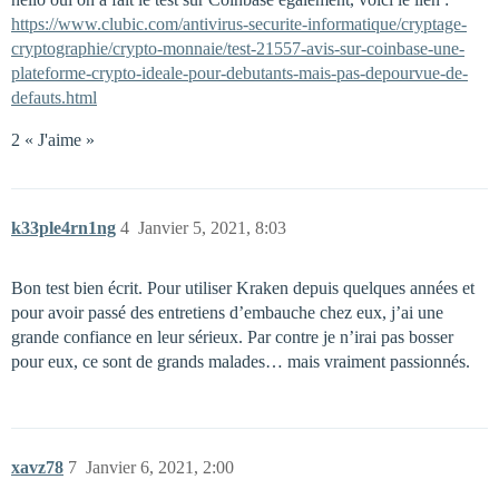
https://www.clubic.com/antivirus-securite-informatique/cryptage-
cryptographie/crypto-monnaie/test-21557-avis-sur-coinbase-une-
plateforme-crypto-ideale-pour-debutants-mais-pas-depourvue-de-
defauts.html
2 « J'aime »
k33ple4rn1ng
4
Janvier 5, 2021, 8:03
Bon test bien écrit. Pour utiliser Kraken depuis quelques années et
pour avoir passé des entretiens d’embauche chez eux, j’ai une
grande confiance en leur sérieux. Par contre je n’irai pas bosser
pour eux, ce sont de grands malades… mais vraiment passionnés.
xavz78
7
Janvier 6, 2021, 2:00