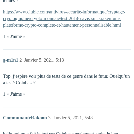
tenues ?
https://www.clubic.com/antivirus-securite-informatique/cryptage-
cryptographie/crypto-monnaie/test-26146-avis-sur-kraken-une-
plateforme-crypto-complete-et-hautement-personnalisable.html
1 « J'aime »
g-m1n1
2
Janvier 5, 2021, 5:13
Top, j’espère voir plus de tests de ce genre dans le futur. Quelqu’un
a testé Coinbase?
1 « J'aime »
CommunauteRakoon
3
Janvier 5, 2021, 5:48
hello oui on a fait le test sur Coinbase également, voici le lien :