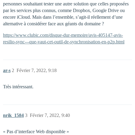
personnes souhaitant tester une autre solution que celles proposées
par les services plus connus, comme Dropbox, Google Drive ou
encore iCloud. Mais dans l’ensemble, s’agit-il réellement d’une
alternative à considérer face aux géants du domaine ?
https://www.clubic.com/disque-dur-memoire/avis-405147-avis-
resilio-sync---que-vaut-cet-outil-de-synchronisation-en-p2p.html
ar-s
2
Février 7, 2022, 9:18
Très intéressant.
nrik_1584
3
Février 7, 2022, 9:40
« Pas d’interface Web disponible »