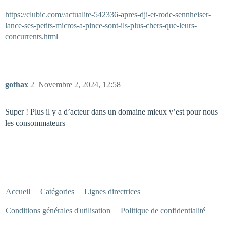
https://clubic.com//actualite-542336-apres-dji-et-rode-sennheiser-
lance-ses-petits-micros-a-pince-sont-ils-plus-chers-que-leurs-
concurrents.html
gothax
2
Novembre 2, 2024, 12:58
Super ! Plus il y a d’acteur dans un domaine mieux v’est pour nous
les consommateurs
Accueil
Catégories
Lignes directrices
Conditions générales d'utilisation
Politique de confidentialité