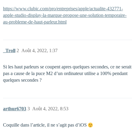
https://www.clubic.com/pro/entreprises/apple/actualite-432771-
apple-studio-display-la-marque-propose-une-solution-temporaire-
au-probleme-de-haut-parleur.html
_Troll
2
Août 4, 2022, 1:37
Si les haut parleurs se coupent apres quelques secondes, ce ne serait
pas a cause de la puce M2 d’un ordinateur utilise a 100% pendant
quelques secondes ?
arthur6703
3
Août 4, 2022, 8:53
Coquille dans l’article, il ne s’agit pas d’iOS