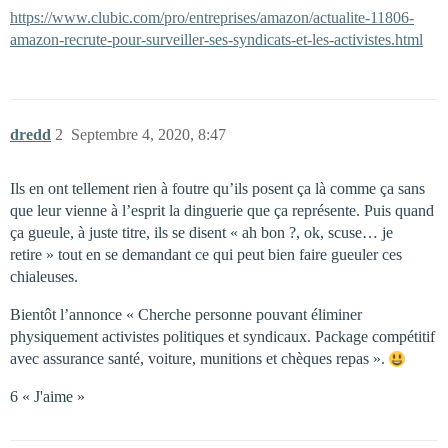
https://www.clubic.com/pro/entreprises/amazon/actualite-11806-
amazon-recrute-pour-surveiller-ses-syndicats-et-les-activistes.html
dredd
2
Septembre 4, 2020, 8:47
Ils en ont tellement rien à foutre qu’ils posent ça là comme ça sans
que leur vienne à l’esprit la dinguerie que ça représente. Puis quand
ça gueule, à juste titre, ils se disent « ah bon ?, ok, scuse… je
retire » tout en se demandant ce qui peut bien faire gueuler ces
chialeuses.
Bientôt l’annonce « Cherche personne pouvant éliminer
physiquement activistes politiques et syndicaux. Package compétitif
avec assurance santé, voiture, munitions et chèques repas ».
6 « J'aime »