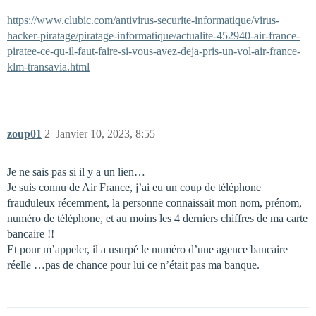
https://www.clubic.com/antivirus-securite-informatique/virus-
hacker-piratage/piratage-informatique/actualite-452940-air-france-
piratee-ce-qu-il-faut-faire-si-vous-avez-deja-pris-un-vol-air-france-
klm-transavia.html
zoup01
2
Janvier 10, 2023, 8:55
Je ne sais pas si il y a un lien…
Je suis connu de Air France, j’ai eu un coup de téléphone
frauduleux récemment, la personne connaissait mon nom, prénom,
numéro de téléphone, et au moins les 4 derniers chiffres de ma carte
bancaire !!
Et pour m’appeler, il a usurpé le numéro d’une agence bancaire
réelle …pas de chance pour lui ce n’était pas ma banque.