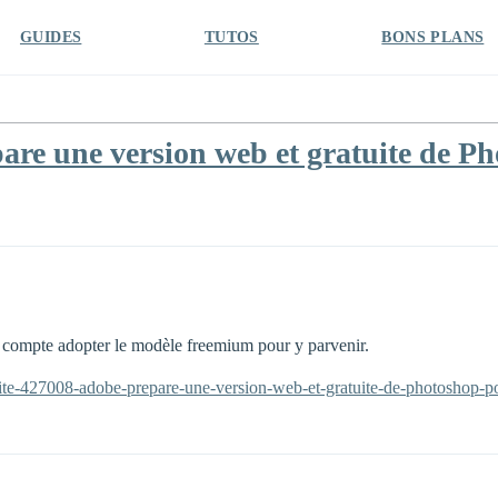
GUIDES
TUTOS
BONS PLANS
re une version web et gratuite de P
et compte adopter le modèle freemium pour y parvenir.
lite-427008-adobe-prepare-une-version-web-et-gratuite-de-photoshop-p