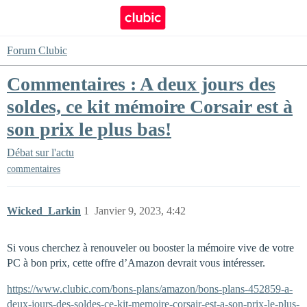
Forum Clubic
Commentaires : A deux jours des
soldes, ce kit mémoire Corsair est à
son prix le plus bas!
Débat sur l'actu
commentaires
Wicked_Larkin
1
Janvier 9, 2023, 4:42
Si vous cherchez à renouveler ou booster la mémoire vive de votre
PC à bon prix, cette offre d’Amazon devrait vous intéresser.
https://www.clubic.com/bons-plans/amazon/bons-plans-452859-a-
deux-jours-des-soldes-ce-kit-memoire-corsair-est-a-son-prix-le-plus-