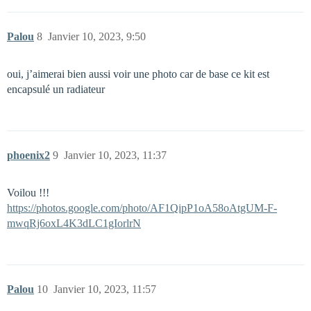
Palou
8
Janvier 10, 2023, 9:50
oui, j’aimerai bien aussi voir une photo car de base ce kit est
encapsulé un radiateur
phoenix2
9
Janvier 10, 2023, 11:37
Voilou !!!
https://photos.google.com/photo/AF1QipP1oA58oAtgUM-F-
mwqRj6oxL4K3dLC1gIorlrN
Palou
10
Janvier 10, 2023, 11:57