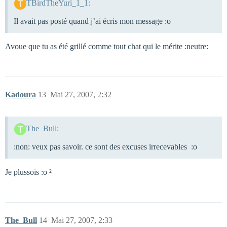
TBirdTheYuri_1_1:
Il avait pas posté quand j’ai écris mon message :o
Avoue que tu as été grillé comme tout chat qui le mérite :neutre:
Kadoura
13
Mai 27, 2007, 2:32
The_Bull:
:non: veux pas savoir. ce sont des excuses irrecevables :o
Je plussois :o ²
The_Bull
14
Mai 27, 2007, 2:33