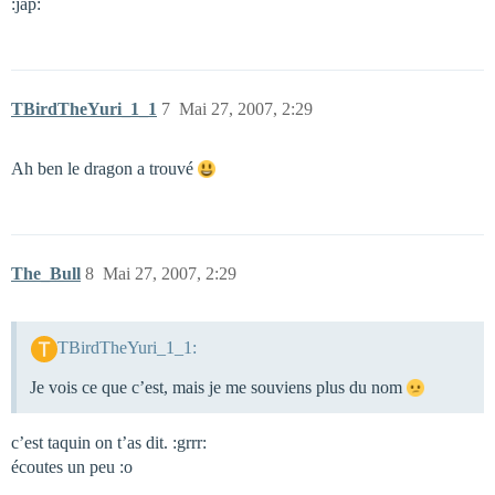
:jap:
TBirdTheYuri_1_1
7
Mai 27, 2007, 2:29
Ah ben le dragon a trouvé
The_Bull
8
Mai 27, 2007, 2:29
TBirdTheYuri_1_1:
Je vois ce que c’est, mais je me souviens plus du nom
c’est taquin on t’as dit. :grrr:
écoutes un peu :o