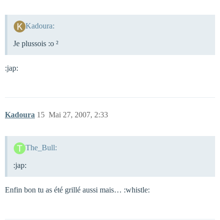
Kadoura:
Je plussois :o ²
:jap:
Kadoura
15
Mai 27, 2007, 2:33
The_Bull:
:jap:
Enfin bon tu as été grillé aussi mais… :whistle: