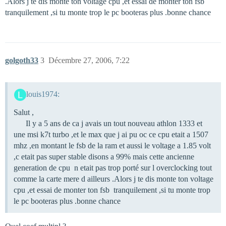
.Alors j te dis monte ton voltage cpu ,et essai de monter ton fsb
tranquilement ,si tu monte trop le pc booteras plus .bonne chance
golgoth33
3
Décembre 27, 2006, 7:22
louis1974:
Salut ,
Il y a 5 ans de ca j avais un tout nouveau athlon 1333 et
une msi k7t turbo ,et le max que j ai pu oc ce cpu etait a 1507
mhz ,en montant le fsb de la ram et aussi le voltage a 1.85 volt
,c etait pas super stable disons a 99% mais cette ancienne
generation de cpu n etait pas trop porté sur l overclocking tout
comme la carte mere d ailleurs .Alors j te dis monte ton voltage
cpu ,et essai de monter ton fsb tranquilement ,si tu monte trop
le pc booteras plus .bonne chance