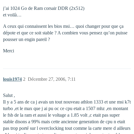
j’ai 1024 Go de Ram corsair DDR (2x512)
et voilà…
A ceux qui connaissent les bios msi… quoi changer pour que ça
dépote et que ce soit stable ? A combien vous pensez qu’on puisse
pousser un engin pareil ?
Merci
louis1974
2
Décembre 27, 2006, 7:11
Salut ,
Il y a 5 ans de ca j avais un tout nouveau athlon 1333 et une msi k7t
turbo ,et le max que j ai pu oc ce cpu etait a 1507 mhz ,en montant
le fsb de la ram et aussi le voltage a 1.85 volt ,c etait pas super
stable disons a 99% mais cette ancienne generation de cpu n etait
pas trop porté sur l overclocking tout comme la carte mere d ailleurs