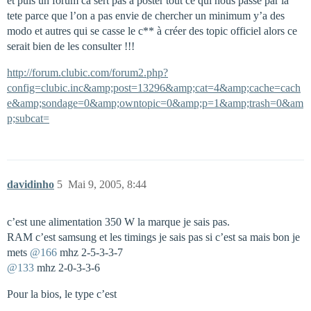
et puis un forum ca sert pas a poster tout ce qui nous passe par la
tete parce que l’on a pas envie de chercher un minimum y’a des
modo et autres qui se casse le c** à créer des topic officiel alors ce
serait bien de les consulter !!!
http://forum.clubic.com/forum2.php?
config=clubic.inc&amp;post=13296&amp;cat=4&amp;cache=cach
e&amp;sondage=0&amp;owntopic=0&amp;p=1&amp;trash=0&am
p;subcat=
davidinho
5
Mai 9, 2005, 8:44
c’est une alimentation 350 W la marque je sais pas.
RAM c’est samsung et les timings je sais pas si c’est sa mais bon je
mets
@166
mhz 2-5-3-3-7
@133
mhz 2-0-3-3-6
Pour la bios, le type c’est