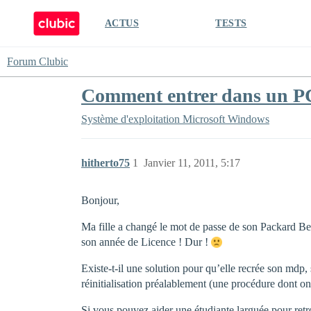
ACTUS
TESTS
Forum Clubic
Comment entrer dans un PC 
Système d'exploitation
Microsoft Windows
hitherto75
1
Janvier 11, 2011, 5:17
Bonjour,
Ma fille a changé le mot de passe de son Packard Bell 
son année de Licence ! Dur !
Existe-t-il une solution pour qu’elle recrée son mdp, 
réinitialisation préalablement (une procédure dont on
Si vous pouvez aider une étudiante larguée pour retr