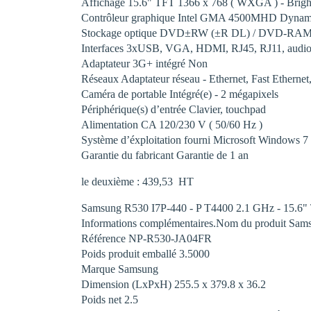
Affichage 15.6" TFT 1366 x 768 ( WXGA ) - Brig
Contrôleur graphique Intel GMA 4500MHD Dynam
Stockage optique DVD±RW (±R DL) / DVD-RAM - i
Interfaces 3xUSB, VGA, HDMI, RJ45, RJ11, audio
Adaptateur 3G+ intégré Non
Réseaux Adaptateur réseau - Ethernet, Fast Ethern
Caméra de portable Intégré(e) - 2 mégapixels
Périphérique(s) d’entrée Clavier, touchpad
Alimentation CA 120/230 V ( 50/60 Hz )
Système d’éxploitation fourni Microsoft Windows 7
Garantie du fabricant Garantie de 1 an
le deuxième : 439,53  HT
Samsung R530 I7P-440 - P T4400 2.1 GHz - 15.6"
Informations complémentaires.Nom du produit Sa
Référence NP-R530-JA04FR
Poids produit emballé 3.5000
Marque Samsung
Dimension (LxPxH) 255.5 x 379.8 x 36.2
Poids net 2.5