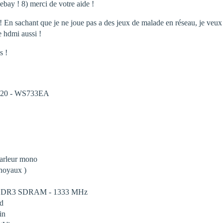
 ebay ! 8) merci de votre aide !
e ! En sachant que je ne joue pas a des jeux de malade en réseau, je ve
re hdmi aussi !
s !
 620 - WS733EA
parleur mono
 noyaux )
) - DDR3 SDRAM - 1333 MHz
rd
in