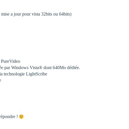
mise a jour pour vista 32bits ou 64bits)
 PureVideo
uée par Windows Vista® dont 640Mo dédiée.
a technologie LightScribe
e
répondre !