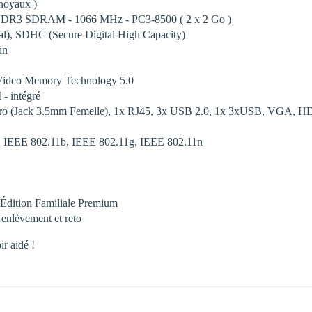
 noyaux )
 - DDR3 SDRAM - 1066 MHz - PC3-8500 ( 2 x 2 Go )
tal), SDHC (Secure Digital High Capacity)
in
Video Memory Technology 5.0
 intégré
icro (Jack 3.5mm Femelle), 1x RJ45, 3x USB 2.0, 1x 3xUSB, VGA, HD
et, IEEE 802.11b, IEEE 802.11g, IEEE 802.11n
 Édition Familiale Premium
- enlèvement et reto
r aidé !