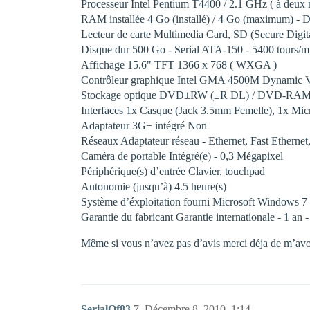
Processeur Intel Pentium T4400 / 2.1 GHz ( à deux
RAM installée 4 Go (installé) / 4 Go (maximum)
Lecteur de carte Multimedia Card, SD (Secure Digi
Disque dur 500 Go - Serial ATA-150 - 5400 tours/m
Affichage 15.6" TFT 1366 x 768 ( WXGA )
Contrôleur graphique Intel GMA 4500M Dynamic 
Stockage optique DVD±RW (±R DL) / DVD-RAM -
Interfaces 1x Casque (Jack 3.5mm Femelle), 1x M
Adaptateur 3G+ intégré Non
Réseaux Adaptateur réseau - Ethernet, Fast Ethern
Caméra de portable Intégré(e) - 0,3 Mégapixel
Périphérique(s) d’entrée Clavier, touchpad
Autonomie (jusqu’à) 4.5 heure(s)
Système d’éxploitation fourni Microsoft Windows 7
Garantie du fabricant Garantie internationale - 1 an 
Même si vous n’avez pas d’avis merci déja de m’avoi
SerialOf83
7
Décembre 8, 2010, 1:14