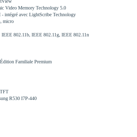
htView
ic Video Memory Technology 5.0
ntégré avec LightScribe Technology
, micro
et, IEEE 802.11b, IEEE 802.11g, IEEE 802.11n
 Édition Familiale Premium
 TFT
msung R530 I7P-440