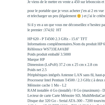
Je viens de le mettre en vente a 450 sur leboncoin et
pour le portable que je veux acheter j’en ai 2 en vu
et telecharger un peu (légalement
) et j’ai le critè
Si il y en a un que vous me déconseillez n’hesitez pa
le premier :374,92  HT
HP 620 - P T4500 2.3 GHz - 15.6" TFT
Informations complémentaires.Nom du produit HP
Référence WS733EA#ABF
Poids produit emballé 3.5000
Marque HP
Dimension (LxPxH) 37.2 cm x 25 cm x 2.8 cm
Poids net 2.5
Périphériques intégrés Antenne LAN sans fil, haut-
Processeur Intel Pentium T4500 / 2.3 GHz ( à deux
Mémoire cache 1 Mo - L2
RAM installée 4 Go (installé) / 8 Go (maximum
Lecteur de carte Carte Mémoire SD, MultiMediaCa
Disque dur 320 Go - Serial ATA-300 - 7200 tours/m