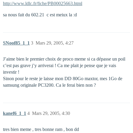
http://www.ldlc.fr/fiche/PB00025663.html
sa nous fait du 602.21  c est meiux la :d
SNoof85_1_1
3
Mars 29, 2005, 4:27
J’aime bien le premier choix de proco meme si ca dépasse un poil
c’est pas grave j’y arriverai ! Ca me plait je pense que je vais
investir !
Sinon pour le reste je laisse mon DD 80Go maxtor, mes 1Go de
samsung originale PC3200. Ca le ferai bien non ?
kanef6_1_1
4
Mars 29, 2005, 4:30
tres bien meme , tres bonne ram , bon dd