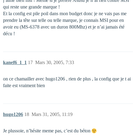
j’aime bien msi ! Meme si je prefere Asusu je n’ai rien contre MSI
qui reste une grande marque !
Et la config est pile poil dans mon budget donc je ne vais pas me
prendre la tête sur telle ou telle marque, je connais MSI pour en
avoir eu (MS-6378 avec un duron 800Mhz) et je n’ai jamais été
décu !
kanef6_1_1
17
Mars 30, 2005, 7:33
on ce chamailler avec hugo1206 , rien de plus , la config que je t ai
faite est vraiment bien
hugo1206
18
Mars 31, 2005, 11:19
Je plussoie, n’hésite meme pas, c’est du béton