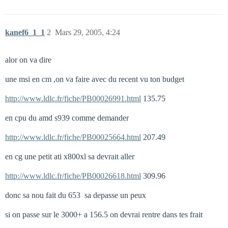
kanef6_1_1
2
Mars 29, 2005, 4:24
alor on va dire
une msi en cm ,on va faire avec du recent vu ton budget
http://www.ldlc.fr/fiche/PB00026991.html
135.75
en cpu du amd s939 comme demander
http://www.ldlc.fr/fiche/PB00025664.html
207.49
en cg une petit ati x800xl sa devrait aller
http://www.ldlc.fr/fiche/PB00026618.html
309.96
donc sa nou fait du 653  sa depasse un peux
si on passe sur le 3000+ a 156.5 on devrai rentre dans tes frait