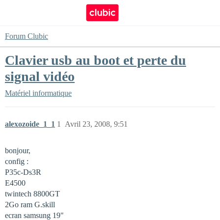
Forum Clubic
Clavier usb au boot et perte du
signal vidéo
Matériel informatique
alexozoide_1_1
1
Avril 23, 2008, 9:51
bonjour,
config :
P35c-Ds3R
E4500
twintech 8800GT
2Go ram G.skill
ecran samsung 19"