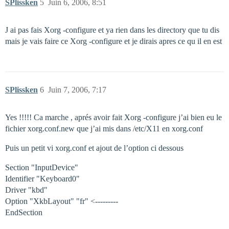
SPlissken
5
Juin 6, 2006, 8:51
J ai pas fais Xorg -configure et ya rien dans les directory que tu dis
mais je vais faire ce Xorg -configure et je dirais apres ce qu il en est
SPlissken
6
Juin 7, 2006, 7:17
Yes !!!!! Ca marche , aprés avoir fait Xorg -configure j’ai bien eu le
fichier xorg.conf.new que j’ai mis dans /etc/X11 en xorg.conf
Puis un petit vi xorg.conf et ajout de l’option ci dessous
Section "InputDevice"
Identifier "Keyboard0"
Driver "kbd"
Option "XkbLayout" "fr" <---------
EndSection