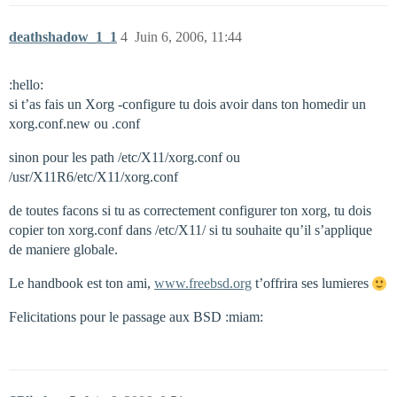
deathshadow_1_1
4
Juin 6, 2006, 11:44
:hello:
si t’as fais un Xorg -configure tu dois avoir dans ton homedir un
xorg.conf.new ou .conf
sinon pour les path /etc/X11/xorg.conf ou
/usr/X11R6/etc/X11/xorg.conf
de toutes facons si tu as correctement configurer ton xorg, tu dois
copier ton xorg.conf dans /etc/X11/ si tu souhaite qu’il s’applique
de maniere globale.
Le handbook est ton ami,
www.freebsd.org
t’offrira ses lumieres
Felicitations pour le passage aux BSD :miam: