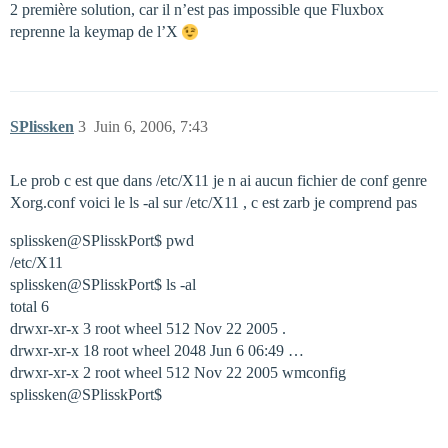
2 première solution, car il n’est pas impossible que Fluxbox
reprenne la keymap de l’X
SPlissken
3
Juin 6, 2006, 7:43
Le prob c est que dans /etc/X11 je n ai aucun fichier de conf genre
Xorg.conf voici le ls -al sur /etc/X11 , c est zarb je comprend pas
splissken@SPlisskPort$ pwd
/etc/X11
splissken@SPlisskPort$ ls -al
total 6
drwxr-xr-x 3 root wheel 512 Nov 22 2005 .
drwxr-xr-x 18 root wheel 2048 Jun 6 06:49 …
drwxr-xr-x 2 root wheel 512 Nov 22 2005 wmconfig
splissken@SPlisskPort$